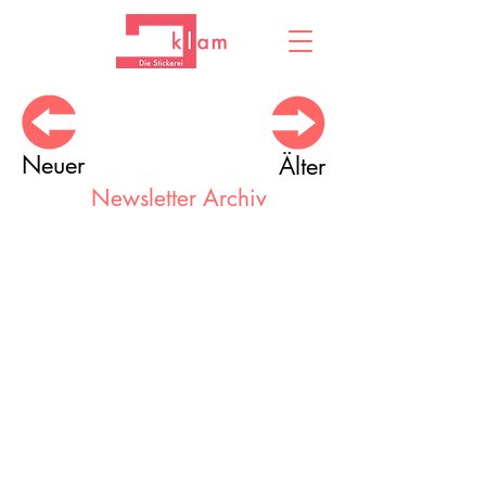
Neuer
Älter
Newsletter Archiv