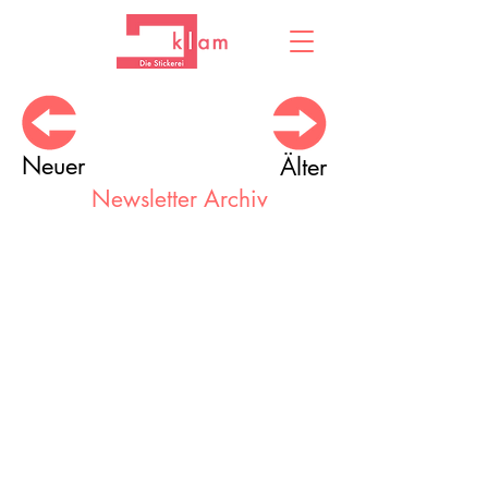
Neuer
Älter
Newsletter Archiv