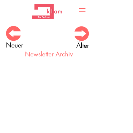
Neuer
Älter
Newsletter Archiv